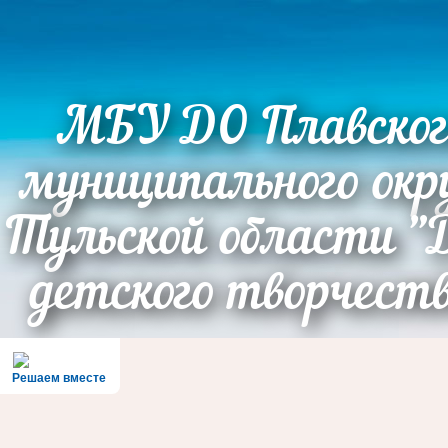
МБУ ДО Плавског
муниципального окр
Тульской области "
детского творчест
Решаем вместе