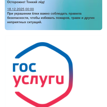
Осторожно! Тонкий лёд!
18.12.2025 00:00
При украшении ёлки важно соблюдать правила
безопасности, чтобы избежать пожаров, травм и других
неприятных ситуаций.