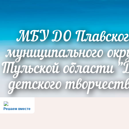
МБУ ДО Плавског
муниципального окр
Тульской области "
детского творчест
Решаем вместе