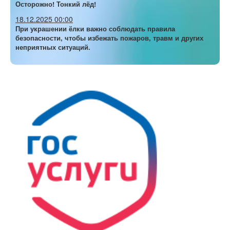
Осторожно! Тонкий лёд!
18.12.2025 00:00
При украшении ёлки важно соблюдать правила
безопасности, чтобы избежать пожаров, травм и других
неприятных ситуаций.