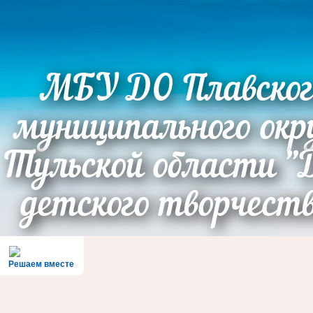
МБУ ДО Плавског
муниципального окр
Тульской области "
детского творчест
Решаем вместе