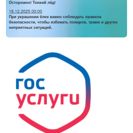
Осторожно! Тонкий лёд!
18.12.2025 00:00
При украшении ёлки важно соблюдать правила
безопасности, чтобы избежать пожаров, травм и других
неприятных ситуаций.