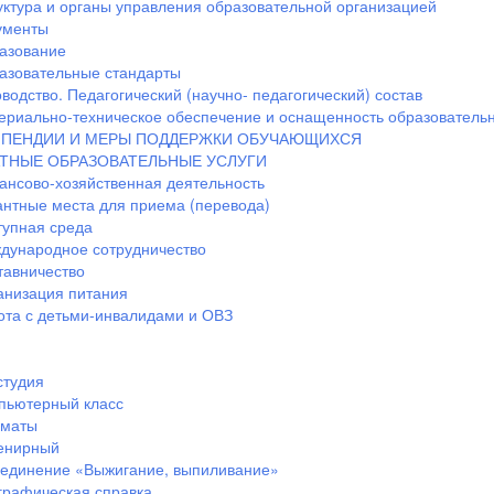
уктура и органы управления образовательной организацией
ументы
азование
азовательные стандарты
водство. Педагогический (научно- педагогический) состав
ериально-техническое обеспечение и оснащенность образовательн
ПЕНДИИ И МЕРЫ ПОДДЕРЖКИ ОБУЧАЮЩИХСЯ
ТНЫЕ ОБРАЗОВАТЕЛЬНЫЕ УСЛУГИ
ансово-хозяйственная деятельность
антные места для приема (перевода)
тупная среда
дународное сотрудничество
тавничество
анизация питания
ота с детьми-инвалидами и ОВЗ
студия
пьютерный класс
маты
енирный
единение «Выжигание, выпиливание»
графическая справка