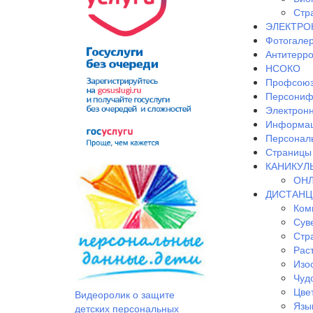
Стр
ЭЛЕКТРО
Фотогале
Антитерр
НСОКО
Профсоюз
Персониф
Электрон
Информац
Персонал
Страницы 
КАНИКУЛ
ОНЛ
ДИСТАНЦ
Ком
Сув
Стр
Рас
Изо
Чудо
Цве
Видеоролик о защите
Язы
детских персональных