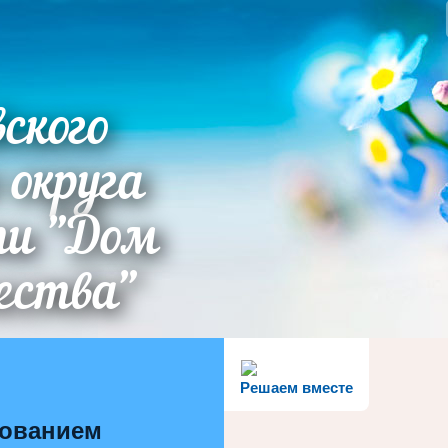
ского
 округа
ти "Дом
ества"
Решаем вместе
зованием