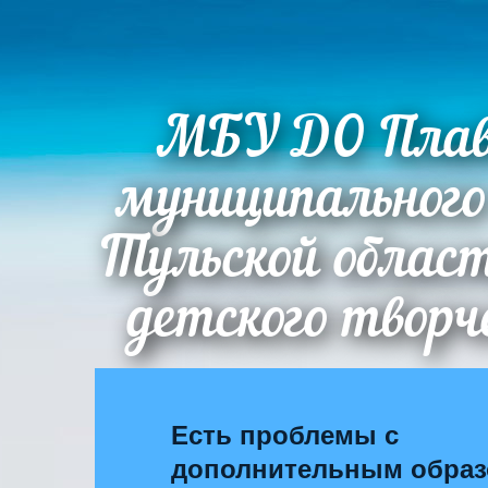
МБУ ДО Плав
муниципального
Тульской облас
детского творч
Есть проблемы с
дополнительным обра