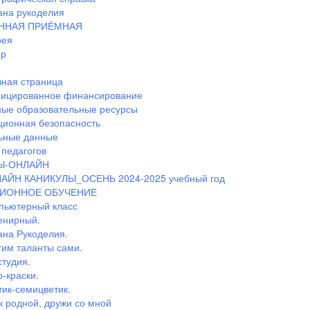
ана рукоделия
ННАЯ ПРИЁМНАЯ
рея
ор
ная страница
ицированное финансирование
ные образовательные ресурсы
ионная безопасность
ьные данные
педагогов
Ы-ОНЛАЙН
АЙН КАНИКУЛЫ_ОСЕНЬ 2024-2025 учебный год
ИОННОЕ ОБУЧЕНИЕ
пьютерный класс
енирный.
ана Рукоделия.
тим таланты сами.
студия.
-краски.
тик-семицветик.
к родной, дружи со мной