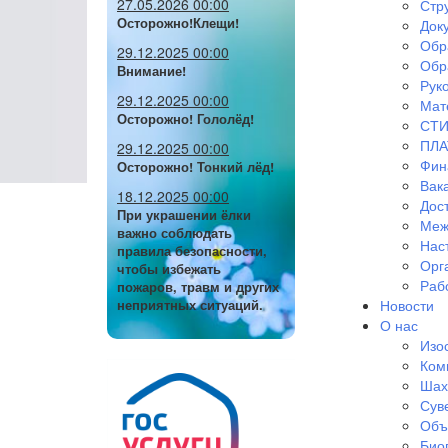
27.05.2026 00:00
Стр
Осторожно!Клещи!
Док
Обр
29.12.2025 00:00
Обр
Внимание!
Руко
29.12.2025 00:00
Мат
Осторожно! Гололёд!
СТИ
ПЛА
29.12.2025 00:00
Фин
Осторожно! Тонкий лёд!
Вак
18.12.2025 00:00
Дос
При украшении ёлки
Меж
важно соблюдать
Нас
правила безопасности,
Орг
чтобы избежать
Раб
пожаров, травм и других
Новости
неприятных ситуаций.
О нас
Изо
Ком
Шах
Сув
Объ
Био