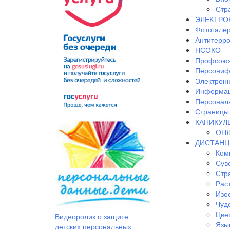
Стр
ЭЛЕКТРО
Фотогале
Антитерр
НСОКО
Профсоюз
Персониф
Электрон
Информац
Персонал
Страницы 
КАНИКУЛ
ОНЛ
ДИСТАНЦ
Ком
Сув
Стр
Рас
Изо
Чудо
Цве
Видеоролик о защите
Язы
детских персональных