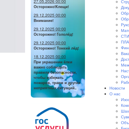
27.05.2026 00:00
Стр
Осторожно!Клещи!
Док
Обр
29.12.2025 00:00
Обр
Внимание!
Руко
29.12.2025 00:00
Мат
Осторожно! Гололёд!
СТИ
ПЛА
29.12.2025 00:00
Фин
Осторожно! Тонкий лёд!
Вак
18.12.2025 00:00
Дос
При украшении ёлки
Меж
важно соблюдать
Нас
правила безопасности,
Орг
чтобы избежать
Раб
пожаров, травм и других
Новости
неприятных ситуаций.
О нас
Изо
Ком
Шах
Сув
Объ
Био