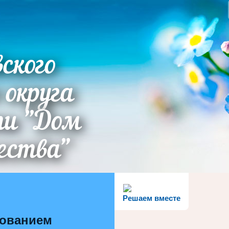
ского
 округа
ти "Дом
ества"
Решаем вместе
зованием