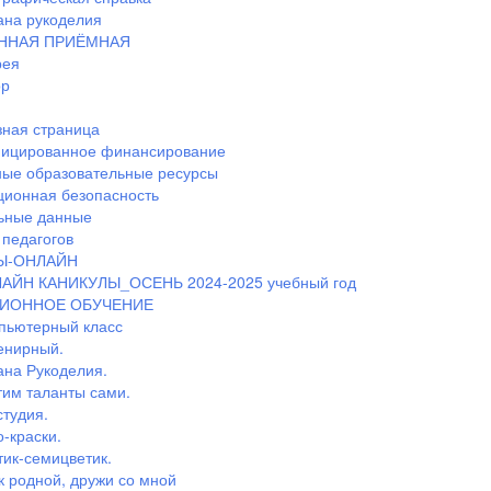
ана рукоделия
ННАЯ ПРИЁМНАЯ
рея
ор
ная страница
ицированное финансирование
ные образовательные ресурсы
ионная безопасность
ьные данные
педагогов
Ы-ОНЛАЙН
АЙН КАНИКУЛЫ_ОСЕНЬ 2024-2025 учебный год
ИОННОЕ ОБУЧЕНИЕ
пьютерный класс
енирный.
ана Рукоделия.
тим таланты сами.
студия.
-краски.
тик-семицветик.
к родной, дружи со мной