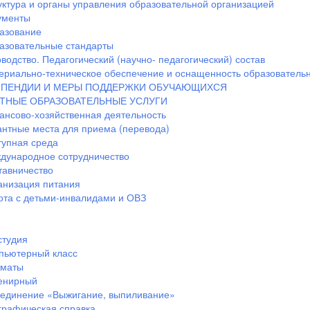
уктура и органы управления образовательной организацией
ументы
азование
азовательные стандарты
водство. Педагогический (научно- педагогический) состав
ериально-техническое обеспечение и оснащенность образовательн
ПЕНДИИ И МЕРЫ ПОДДЕРЖКИ ОБУЧАЮЩИХСЯ
ТНЫЕ ОБРАЗОВАТЕЛЬНЫЕ УСЛУГИ
ансово-хозяйственная деятельность
антные места для приема (перевода)
тупная среда
дународное сотрудничество
тавничество
анизация питания
ота с детьми-инвалидами и ОВЗ
студия
пьютерный класс
маты
енирный
единение «Выжигание, выпиливание»
графическая справка