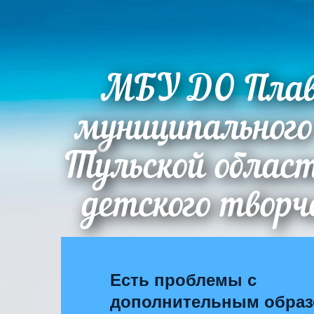
МБУ ДО Плав
муниципального
Тульской облас
детского творч
Есть проблемы с
дополнительным обра