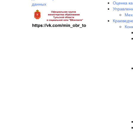
Оценка ка
данных
Управлени
Мех
Краеведче
Кон