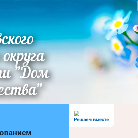
ского
 округа
ти "Дом
ества"
Решаем вместе
зованием