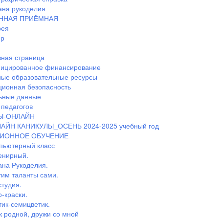
ана рукоделия
ННАЯ ПРИЁМНАЯ
рея
ор
ная страница
ицированное финансирование
ные образовательные ресурсы
ионная безопасность
ьные данные
педагогов
Ы-ОНЛАЙН
АЙН КАНИКУЛЫ_ОСЕНЬ 2024-2025 учебный год
ИОННОЕ ОБУЧЕНИЕ
пьютерный класс
енирный.
ана Рукоделия.
тим таланты сами.
студия.
-краски.
тик-семицветик.
к родной, дружи со мной