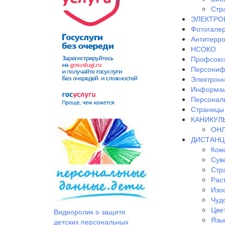
Стр
ЭЛЕКТРО
Фотогале
Антитерр
НСОКО
Профсоюз
Персониф
Электрон
Информац
Персонал
Страницы 
КАНИКУЛ
ОНЛ
ДИСТАНЦ
Ком
Сув
Стр
Рас
Изо
Чудо
Цве
Видеоролик о защите
Язы
детских персональных