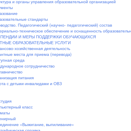
уктура и органы управления образовательной организацией
ументы
азование
азовательные стандарты
водство. Педагогический (научно- педагогический) состав
ериально-техническое обеспечение и оснащенность образовательн
ПЕНДИИ И МЕРЫ ПОДДЕРЖКИ ОБУЧАЮЩИХСЯ
ТНЫЕ ОБРАЗОВАТЕЛЬНЫЕ УСЛУГИ
ансово-хозяйственная деятельность
антные места для приема (перевода)
тупная среда
дународное сотрудничество
тавничество
анизация питания
ота с детьми-инвалидами и ОВЗ
студия
пьютерный класс
маты
енирный
единение «Выжигание, выпиливание»
графическая справка