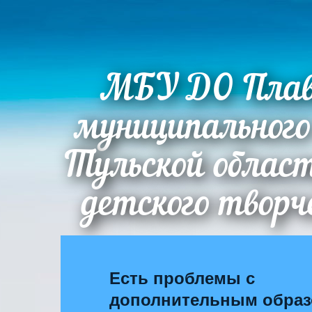
МБУ ДО Плав
муниципального
Тульской облас
детского творч
Есть проблемы с
дополнительным обра