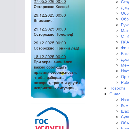
27.05.2026 00:00
Стр
Осторожно!Клещи!
Док
Обр
29.12.2025 00:00
Обр
Внимание!
Руко
29.12.2025 00:00
Мат
Осторожно! Гололёд!
СТИ
ПЛА
29.12.2025 00:00
Фин
Осторожно! Тонкий лёд!
Вак
18.12.2025 00:00
Дос
При украшении ёлки
Меж
важно соблюдать
Нас
правила безопасности,
Орг
чтобы избежать
Раб
пожаров, травм и других
Новости
неприятных ситуаций.
О нас
Изо
Ком
Шах
Сув
Объ
Био