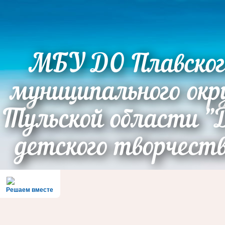
МБУ ДО Плавског
муниципального окр
Тульской области "
детского творчест
Решаем вместе