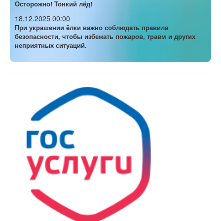
Осторожно! Тонкий лёд!
18.12.2025 00:00
При украшении ёлки важно соблюдать правила
безопасности, чтобы избежать пожаров, травм и других
неприятных ситуаций.