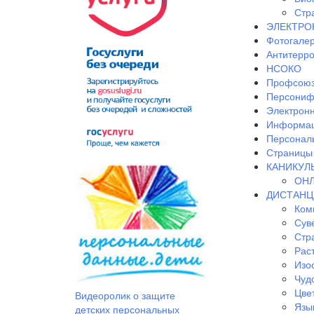
Стр
ЭЛЕКТРО
Фотогале
Антитерр
НСОКО
Профсоюз
Персониф
Электрон
Информац
Персонал
Страницы 
КАНИКУЛ
ОНЛ
ДИСТАНЦ
Ком
Сув
Стр
Рас
Изо
Чудо
Цве
Видеоролик о защите
Язы
детских персональных