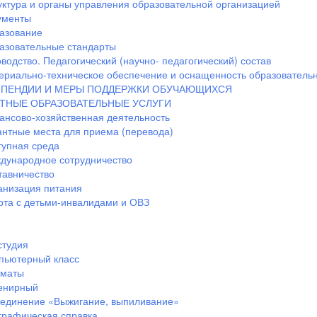
уктура и органы управления образовательной организацией
ументы
азование
азовательные стандарты
водство. Педагогический (научно- педагогический) состав
ериально-техническое обеспечение и оснащенность образовательн
ПЕНДИИ И МЕРЫ ПОДДЕРЖКИ ОБУЧАЮЩИХСЯ
ТНЫЕ ОБРАЗОВАТЕЛЬНЫЕ УСЛУГИ
ансово-хозяйственная деятельность
антные места для приема (перевода)
тупная среда
дународное сотрудничество
тавничество
анизация питания
ота с детьми-инвалидами и ОВЗ
студия
пьютерный класс
маты
енирный
единение «Выжигание, выпиливание»
графическая справка