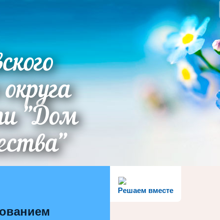
ского
 округа
ти "Дом
ества"
Решаем вместе
зованием