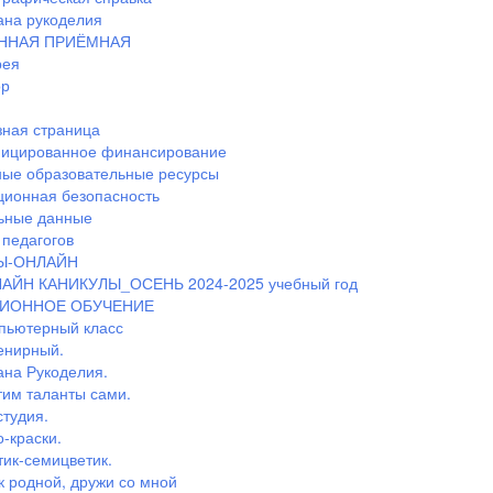
ана рукоделия
ННАЯ ПРИЁМНАЯ
рея
ор
ная страница
ицированное финансирование
ные образовательные ресурсы
ионная безопасность
ьные данные
педагогов
Ы-ОНЛАЙН
АЙН КАНИКУЛЫ_ОСЕНЬ 2024-2025 учебный год
ИОННОЕ ОБУЧЕНИЕ
пьютерный класс
енирный.
ана Рукоделия.
тим таланты сами.
студия.
-краски.
тик-семицветик.
к родной, дружи со мной