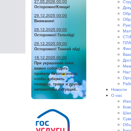
27.05.2026 00:00
Стр
Осторожно!Клещи!
Док
Обр
29.12.2025 00:00
Обр
Внимание!
Руко
29.12.2025 00:00
Мат
Осторожно! Гололёд!
СТИ
ПЛА
29.12.2025 00:00
Фин
Осторожно! Тонкий лёд!
Вак
18.12.2025 00:00
Дос
При украшении ёлки
Меж
важно соблюдать
Нас
правила безопасности,
Орг
чтобы избежать
Раб
пожаров, травм и других
Новости
неприятных ситуаций.
О нас
Изо
Ком
Шах
Сув
Объ
Био