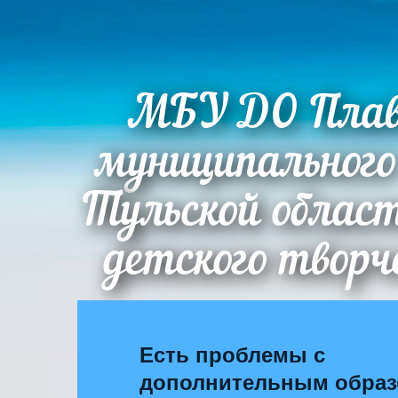
МБУ ДО Плав
муниципального
Тульской облас
детского творч
Есть проблемы с
дополнительным обра