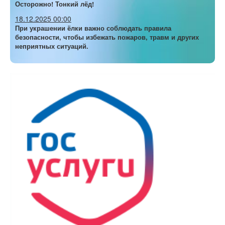
Осторожно! Тонкий лёд!
18.12.2025 00:00
При украшении ёлки важно соблюдать правила
безопасности, чтобы избежать пожаров, травм и других
неприятных ситуаций.