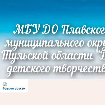
МБУ ДО Плавског
муниципального окр
Тульской области "
детского творчест
Решаем вместе