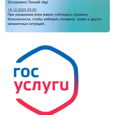
Осторожно! Тонкий лёд!
18.12.2025 00:00
При украшении ёлки важно соблюдать правила
безопасности, чтобы избежать пожаров, травм и других
неприятных ситуаций.