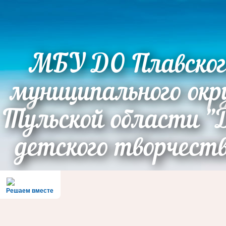
МБУ ДО Плавског
муниципального окр
Тульской области "
детского творчест
Решаем вместе