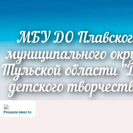
МБУ ДО Плавског
муниципального окр
Тульской области "
детского творчест
Решаем вместе