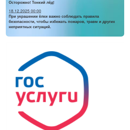
Осторожно! Тонкий лёд!
18.12.2025 00:00
При украшении ёлки важно соблюдать правила
безопасности, чтобы избежать пожаров, травм и других
неприятных ситуаций.