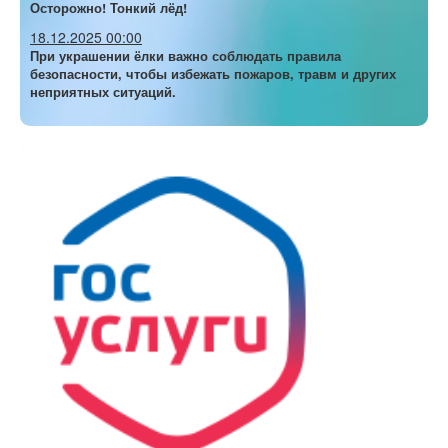
Осторожно! Тонкий лёд!
18.12.2025 00:00
При украшении ёлки важно соблюдать правила
безопасности, чтобы избежать пожаров, травм и других
неприятных ситуаций.