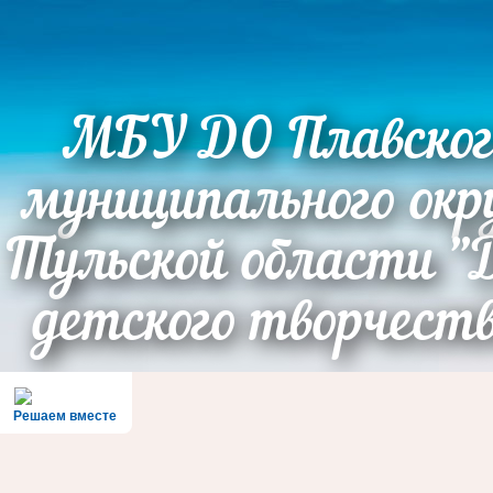
МБУ ДО Плавског
муниципального окр
Тульской области "
детского творчест
Решаем вместе