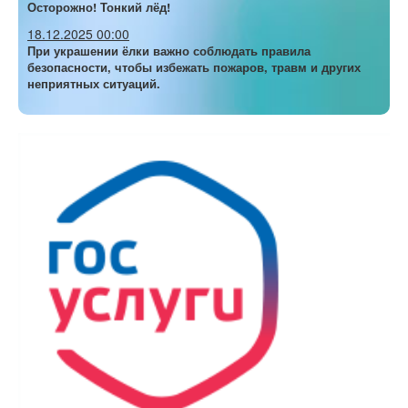
Осторожно! Тонкий лёд!
18.12.2025 00:00
При украшении ёлки важно соблюдать правила
безопасности, чтобы избежать пожаров, травм и других
неприятных ситуаций.