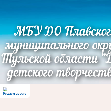
МБУ ДО Плавског
муниципального окр
Тульской области "
детского творчест
Решаем вместе