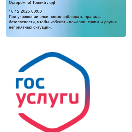
Осторожно! Тонкий лёд!
18.12.2025 00:00
При украшении ёлки важно соблюдать правила
безопасности, чтобы избежать пожаров, травм и других
неприятных ситуаций.