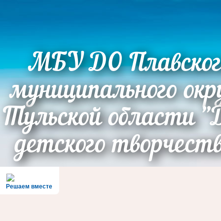
МБУ ДО Плавског
муниципального окр
Тульской области "
детского творчест
Решаем вместе