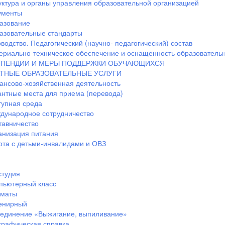
уктура и органы управления образовательной организацией
ументы
азование
азовательные стандарты
водство. Педагогический (научно- педагогический) состав
ериально-техническое обеспечение и оснащенность образовательн
ПЕНДИИ И МЕРЫ ПОДДЕРЖКИ ОБУЧАЮЩИХСЯ
ТНЫЕ ОБРАЗОВАТЕЛЬНЫЕ УСЛУГИ
ансово-хозяйственная деятельность
антные места для приема (перевода)
тупная среда
дународное сотрудничество
тавничество
анизация питания
ота с детьми-инвалидами и ОВЗ
студия
пьютерный класс
маты
енирный
единение «Выжигание, выпиливание»
графическая справка