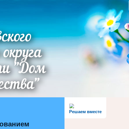
ского
 округа
ти "Дом
ества"
Решаем вместе
зованием