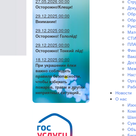
27.05.2026 00:00
Стр
Осторожно!Клещи!
Док
Обр
29.12.2025 00:00
Обр
Внимание!
Руко
29.12.2025 00:00
Мат
Осторожно! Гололёд!
СТИ
ПЛА
29.12.2025 00:00
Фин
Осторожно! Тонкий лёд!
Вак
18.12.2025 00:00
Дос
При украшении ёлки
Меж
важно соблюдать
Нас
правила безопасности,
Орг
чтобы избежать
Раб
пожаров, травм и других
Новости
неприятных ситуаций.
О нас
Изо
Ком
Шах
Сув
Объ
Био