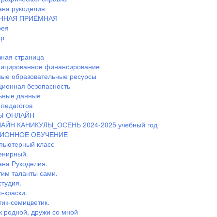
ана рукоделия
ННАЯ ПРИЁМНАЯ
рея
ор
ная страница
ицированное финансирование
ные образовательные ресурсы
ионная безопасность
ьные данные
педагогов
Ы-ОНЛАЙН
АЙН КАНИКУЛЫ_ОСЕНЬ 2024-2025 учебный год
ИОННОЕ ОБУЧЕНИЕ
пьютерный класс
енирный.
ана Рукоделия.
тим таланты сами.
студия.
-краски.
тик-семицветик.
к родной, дружи со мной