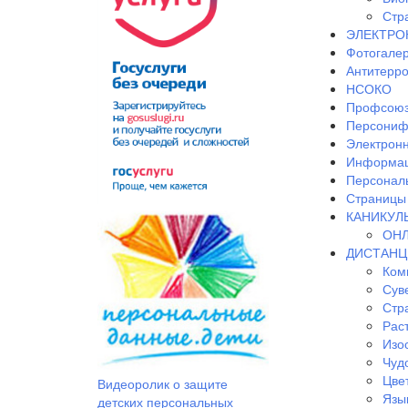
Стр
ЭЛЕКТРО
Фотогале
Антитерр
НСОКО
Профсоюз
Персониф
Электрон
Информац
Персонал
Страницы 
КАНИКУЛ
ОНЛ
ДИСТАНЦ
Ком
Сув
Стр
Рас
Изо
Чудо
Цве
Видеоролик о защите
Язы
детских персональных