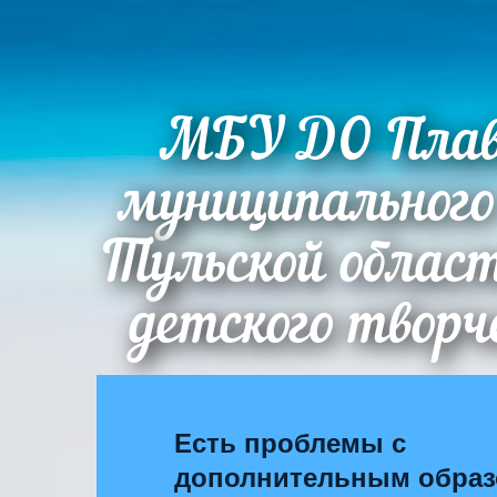
МБУ ДО Плав
муниципального
Тульской облас
детского творч
Есть проблемы с
дополнительным обра