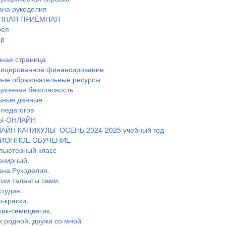
ана рукоделия
ННАЯ ПРИЁМНАЯ
рея
ор
ная страница
ицированное финансирование
ные образовательные ресурсы
ионная безопасность
ьные данные
педагогов
Ы-ОНЛАЙН
АЙН КАНИКУЛЫ_ОСЕНЬ 2024-2025 учебный год
ИОННОЕ ОБУЧЕНИЕ
пьютерный класс
енирный.
ана Рукоделия.
тим таланты сами.
студия.
-краски.
тик-семицветик.
к родной, дружи со мной