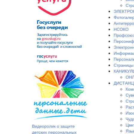
Стр
ЭЛЕКТРО
Фотогале
Антитерр
НСОКО
Профсоюз
Персониф
Электрон
Информац
Персонал
Страницы 
КАНИКУЛ
ОНЛ
ДИСТАНЦ
Ком
Сув
Стр
Рас
Изо
Чудо
Цве
Видеоролик о защите
Язы
детских персональных