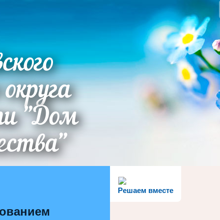
ского
 округа
ти "Дом
ества"
Решаем вместе
зованием