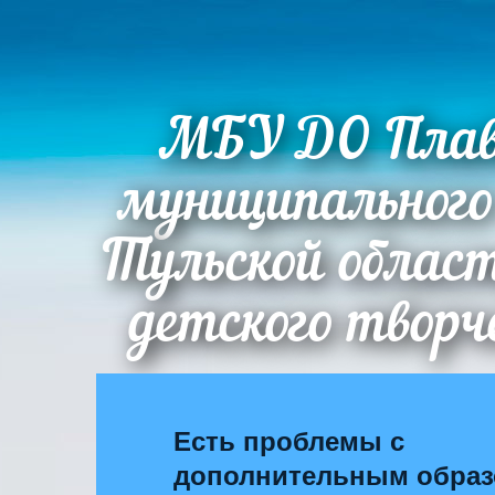
МБУ ДО Плав
муниципального
Тульской облас
детского творч
Есть проблемы с
дополнительным обра