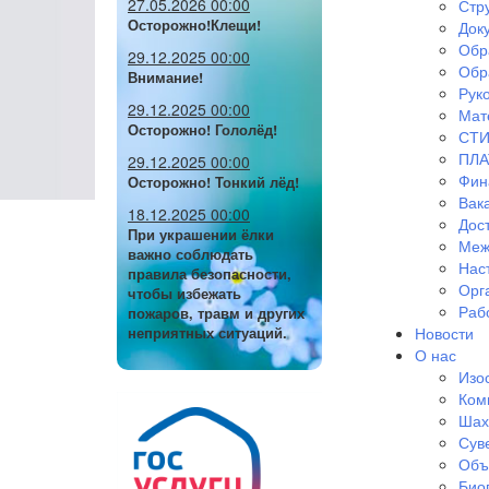
27.05.2026 00:00
Стр
Осторожно!Клещи!
Док
Обр
29.12.2025 00:00
Обр
Внимание!
Руко
29.12.2025 00:00
Мат
Осторожно! Гололёд!
СТИ
ПЛА
29.12.2025 00:00
Фин
Осторожно! Тонкий лёд!
Вак
18.12.2025 00:00
Дос
При украшении ёлки
Меж
важно соблюдать
Нас
правила безопасности,
Орг
чтобы избежать
Раб
пожаров, травм и других
Новости
неприятных ситуаций.
О нас
Изо
Ком
Шах
Сув
Объ
Био