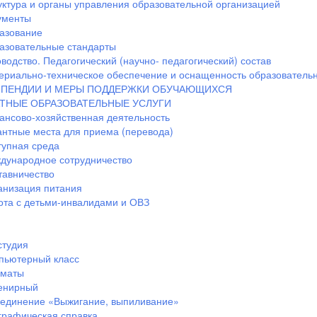
уктура и органы управления образовательной организацией
ументы
азование
азовательные стандарты
водство. Педагогический (научно- педагогический) состав
ериально-техническое обеспечение и оснащенность образовательн
ПЕНДИИ И МЕРЫ ПОДДЕРЖКИ ОБУЧАЮЩИХСЯ
ТНЫЕ ОБРАЗОВАТЕЛЬНЫЕ УСЛУГИ
ансово-хозяйственная деятельность
антные места для приема (перевода)
тупная среда
дународное сотрудничество
тавничество
анизация питания
ота с детьми-инвалидами и ОВЗ
студия
пьютерный класс
маты
енирный
единение «Выжигание, выпиливание»
графическая справка