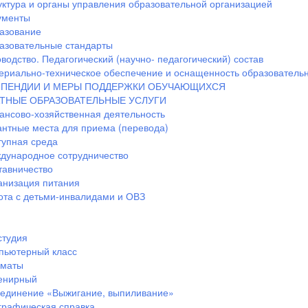
уктура и органы управления образовательной организацией
ументы
азование
азовательные стандарты
водство. Педагогический (научно- педагогический) состав
ериально-техническое обеспечение и оснащенность образовательн
ПЕНДИИ И МЕРЫ ПОДДЕРЖКИ ОБУЧАЮЩИХСЯ
ТНЫЕ ОБРАЗОВАТЕЛЬНЫЕ УСЛУГИ
ансово-хозяйственная деятельность
антные места для приема (перевода)
тупная среда
дународное сотрудничество
тавничество
анизация питания
ота с детьми-инвалидами и ОВЗ
студия
пьютерный класс
маты
енирный
единение «Выжигание, выпиливание»
графическая справка