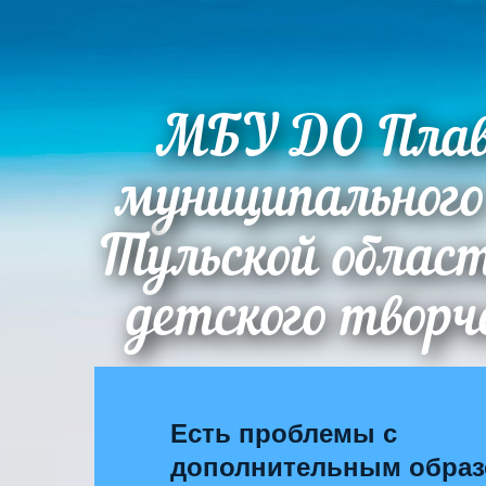
МБУ ДО Плав
муниципального
Тульской облас
детского творч
Есть проблемы с
дополнительным обра