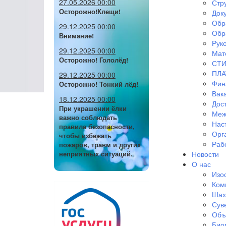
27.05.2026 00:00
Стр
Осторожно!Клещи!
Док
Обр
29.12.2025 00:00
Обр
Внимание!
Руко
29.12.2025 00:00
Мат
Осторожно! Гололёд!
СТИ
ПЛА
29.12.2025 00:00
Фин
Осторожно! Тонкий лёд!
Вак
18.12.2025 00:00
Дос
При украшении ёлки
Меж
важно соблюдать
Нас
правила безопасности,
Орг
чтобы избежать
Раб
пожаров, травм и других
Новости
неприятных ситуаций.
О нас
Изо
Ком
Шах
Сув
Объ
Био