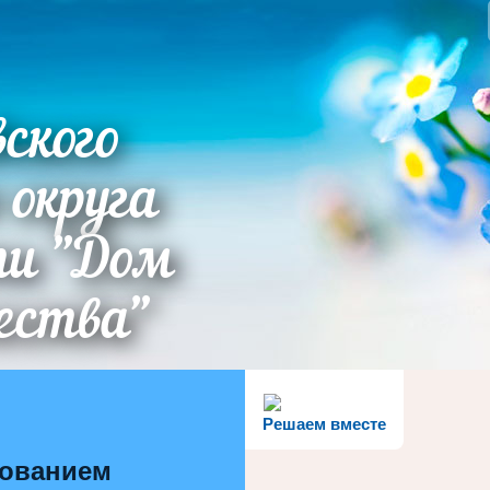
ского
 округа
ти "Дом
ества"
Решаем вместе
зованием