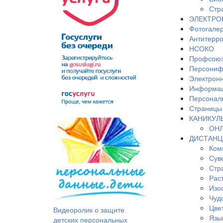
Стр
ЭЛЕКТРО
Фотогале
Антитерр
НСОКО
Профсоюз
Персониф
Электрон
Информац
Персонал
Страницы 
КАНИКУЛ
ОНЛ
ДИСТАНЦ
Ком
Сув
Стр
Рас
Изо
Чудо
Цве
Видеоролик о защите
Язы
детских персональных