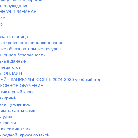
ана рукоделия
ННАЯ ПРИЁМНАЯ
рея
ор
ная страница
ицированное финансирование
ные образовательные ресурсы
ионная безопасность
ьные данные
педагогов
Ы-ОНЛАЙН
АЙН КАНИКУЛЫ_ОСЕНЬ 2024-2025 учебный год
ИОННОЕ ОБУЧЕНИЕ
пьютерный класс
енирный.
ана Рукоделия.
тим таланты сами.
студия.
-краски.
тик-семицветик.
к родной, дружи со мной