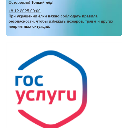
Осторожно! Тонкий лёд!
18.12.2025 00:00
При украшении ёлки важно соблюдать правила
безопасности, чтобы избежать пожаров, травм и других
неприятных ситуаций.