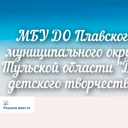
МБУ ДО Плавског
муниципального окр
Тульской области "
детского творчест
Решаем вместе