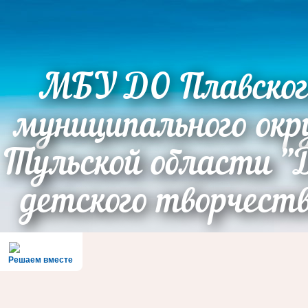
МБУ ДО Плавског
муниципального окр
Тульской области "
детского творчест
Решаем вместе