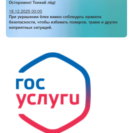
Осторожно! Тонкий лёд!
18.12.2025 00:00
При украшении ёлки важно соблюдать правила
безопасности, чтобы избежать пожаров, травм и других
неприятных ситуаций.