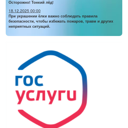
Осторожно! Тонкий лёд!
18.12.2025 00:00
При украшении ёлки важно соблюдать правила
безопасности, чтобы избежать пожаров, травм и других
неприятных ситуаций.