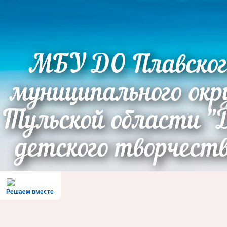
МБУ ДО Плавског
муниципального окр
Тульской области "
детского творчест
Решаем вместе