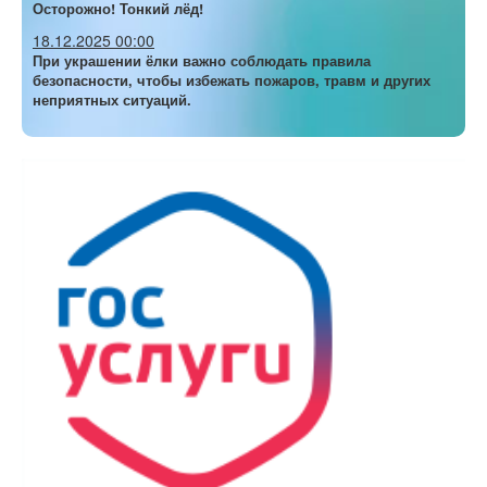
Осторожно! Тонкий лёд!
18.12.2025 00:00
При украшении ёлки важно соблюдать правила
безопасности, чтобы избежать пожаров, травм и других
неприятных ситуаций.