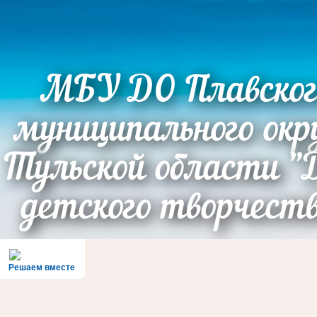
МБУ ДО Плавског
муниципального окр
Тульской области "
детского творчест
Решаем вместе