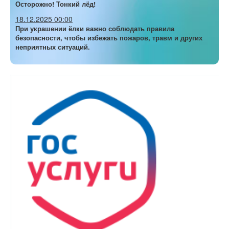
Осторожно! Тонкий лёд!
18.12.2025 00:00
При украшении ёлки важно соблюдать правила
безопасности, чтобы избежать пожаров, травм и других
неприятных ситуаций.