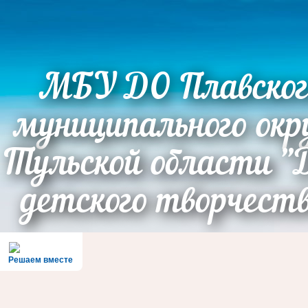
МБУ ДО Плавског
муниципального окр
Тульской области "
детского творчест
Решаем вместе