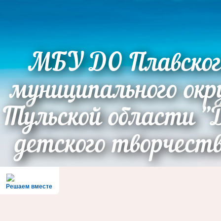
МБУ ДО Плавског
муниципального окр
Тульской области "
детского творчест
Решаем вместе