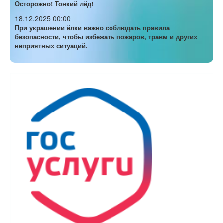
Осторожно! Тонкий лёд!
18.12.2025 00:00
При украшении ёлки важно соблюдать правила
безопасности, чтобы избежать пожаров, травм и других
неприятных ситуаций.