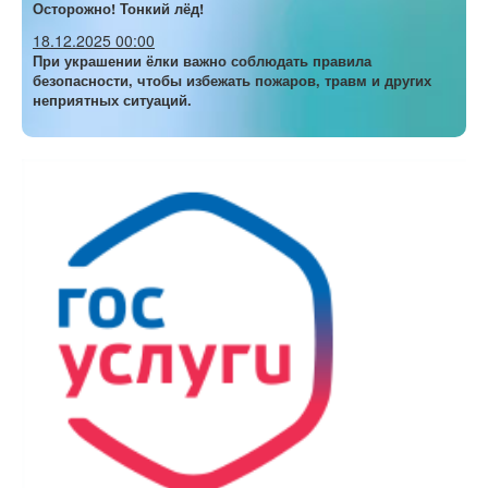
Осторожно! Тонкий лёд!
18.12.2025 00:00
При украшении ёлки важно соблюдать правила
безопасности, чтобы избежать пожаров, травм и других
неприятных ситуаций.