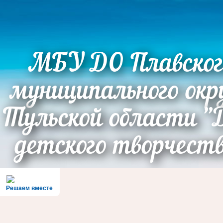
МБУ ДО Плавског
муниципального окр
Тульской области "
детского творчест
Решаем вместе