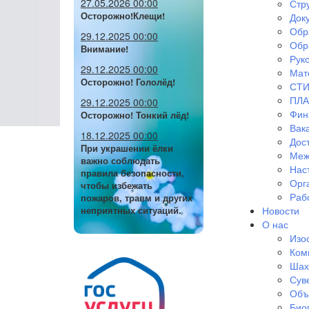
27.05.2026 00:00
Стр
Осторожно!Клещи!
Док
Обр
29.12.2025 00:00
Обр
Внимание!
Руко
29.12.2025 00:00
Мат
Осторожно! Гололёд!
СТИ
ПЛА
29.12.2025 00:00
Фин
Осторожно! Тонкий лёд!
Вак
18.12.2025 00:00
Дос
При украшении ёлки
Меж
важно соблюдать
Нас
правила безопасности,
Орг
чтобы избежать
Раб
пожаров, травм и других
Новости
неприятных ситуаций.
О нас
Изо
Ком
Шах
Сув
Объ
Био