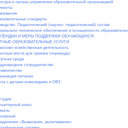
уктура и органы управления образовательной организацией
ументы
азование
азовательные стандарты
водство. Педагогический (научно- педагогический) состав
ериально-техническое обеспечение и оснащенность образовательн
ПЕНДИИ И МЕРЫ ПОДДЕРЖКИ ОБУЧАЮЩИХСЯ
ТНЫЕ ОБРАЗОВАТЕЛЬНЫЕ УСЛУГИ
ансово-хозяйственная деятельность
антные места для приема (перевода)
тупная среда
дународное сотрудничество
тавничество
анизация питания
ота с детьми-инвалидами и ОВЗ
студия
пьютерный класс
маты
енирный
единение «Выжигание, выпиливание»
графическая справка