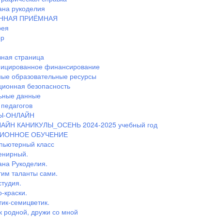
ана рукоделия
ННАЯ ПРИЁМНАЯ
рея
ор
ная страница
ицированное финансирование
ные образовательные ресурсы
ионная безопасность
ьные данные
педагогов
Ы-ОНЛАЙН
АЙН КАНИКУЛЫ_ОСЕНЬ 2024-2025 учебный год
ИОННОЕ ОБУЧЕНИЕ
пьютерный класс
енирный.
ана Рукоделия.
тим таланты сами.
студия.
-краски.
тик-семицветик.
к родной, дружи со мной