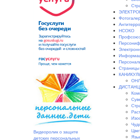
Стр
ЭЛЕКТРО
Фотогале
Антитерр
НСОКО
Профсоюз
Персониф
Электрон
Информац
Персонал
Страницы 
КАНИКУЛ
ОНЛ
ДИСТАНЦ
Ком
Сув
Стр
Рас
Изо
Чудо
Цве
Видеоролик о защите
Язы
детских персональных