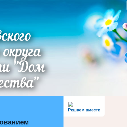
ского
 округа
ти "Дом
ества"
Решаем вместе
зованием