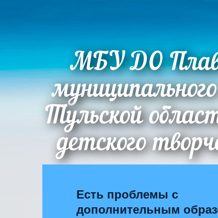
МБУ ДО Плав
муниципального
Тульской облас
детского творч
Есть проблемы с
дополнительным обра