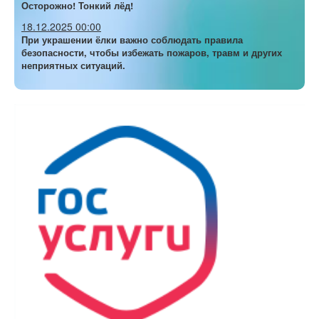
Осторожно! Тонкий лёд!
18.12.2025 00:00
При украшении ёлки важно соблюдать правила
безопасности, чтобы избежать пожаров, травм и других
неприятных ситуаций.