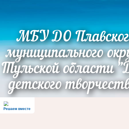
МБУ ДО Плавског
муниципального окр
Тульской области "
детского творчест
Решаем вместе