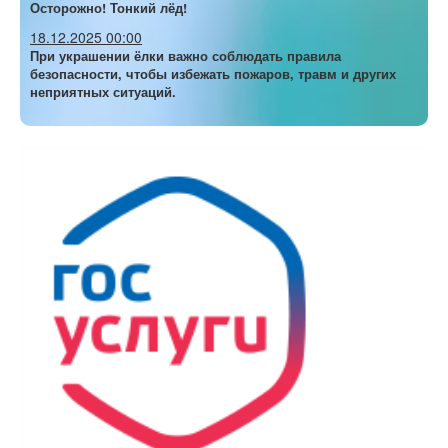
Осторожно! Тонкий лёд!
18.12.2025 00:00
При украшении ёлки важно соблюдать правила
безопасности, чтобы избежать пожаров, травм и других
неприятных ситуаций.