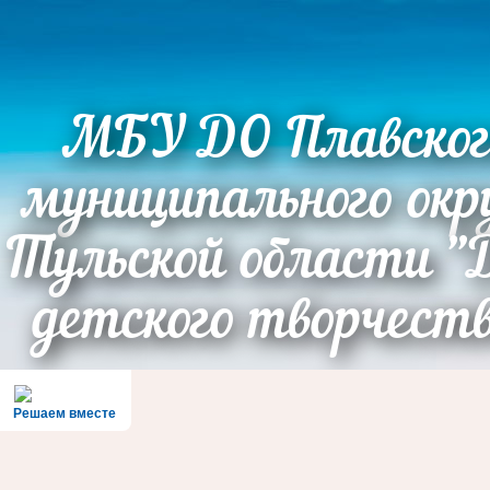
МБУ ДО Плавског
муниципального окр
Тульской области "
детского творчест
Решаем вместе