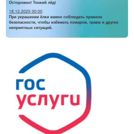
Осторожно! Тонкий лёд!
18.12.2025 00:00
При украшении ёлки важно соблюдать правила
безопасности, чтобы избежать пожаров, травм и других
неприятных ситуаций.