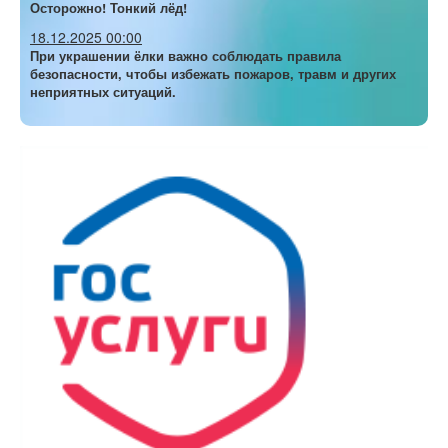
Осторожно! Тонкий лёд!
18.12.2025 00:00
При украшении ёлки важно соблюдать правила
безопасности, чтобы избежать пожаров, травм и других
неприятных ситуаций.