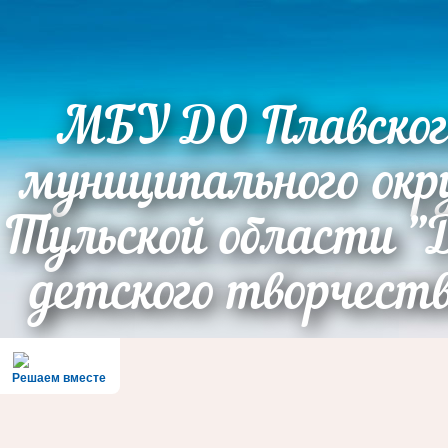
МБУ ДО Плавског
муниципального окр
Тульской области "
детского творчест
Решаем вместе