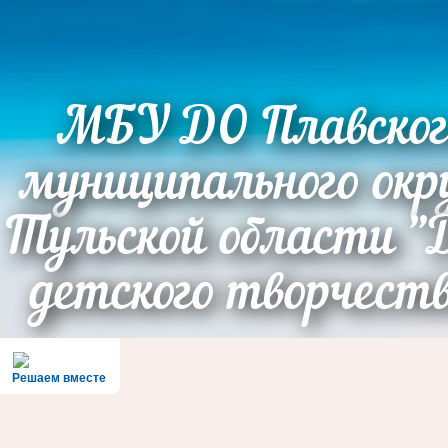
МБУ ДО Плавског
муниципального окр
Тульской области "
детского творчест
Решаем вместе