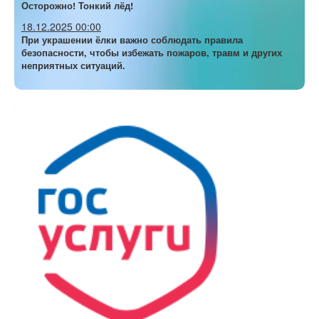
Осторожно! Тонкий лёд!
18.12.2025 00:00
При украшении ёлки важно соблюдать правила
безопасности, чтобы избежать пожаров, травм и других
неприятных ситуаций.