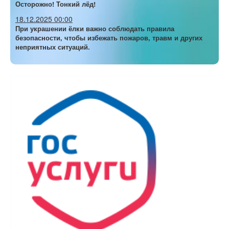
Осторожно! Тонкий лёд!
18.12.2025 00:00
При украшении ёлки важно соблюдать правила
безопасности, чтобы избежать пожаров, травм и других
неприятных ситуаций.