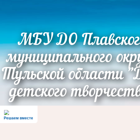
МБУ ДО Плавског
муниципального окр
Тульской области "
детского творчест
Решаем вместе