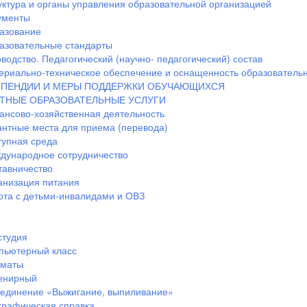
уктура и органы управления образовательной организацией
ументы
азование
азовательные стандарты
водство. Педагогический (научно- педагогический) состав
ериально-техническое обеспечение и оснащенность образовательн
ПЕНДИИ И МЕРЫ ПОДДЕРЖКИ ОБУЧАЮЩИХСЯ
ТНЫЕ ОБРАЗОВАТЕЛЬНЫЕ УСЛУГИ
ансово-хозяйственная деятельность
антные места для приема (перевода)
тупная среда
дународное сотрудничество
тавничество
анизация питания
ота с детьми-инвалидами и ОВЗ
студия
пьютерный класс
маты
енирный
единение «Выжигание, выпиливание»
графическая справка