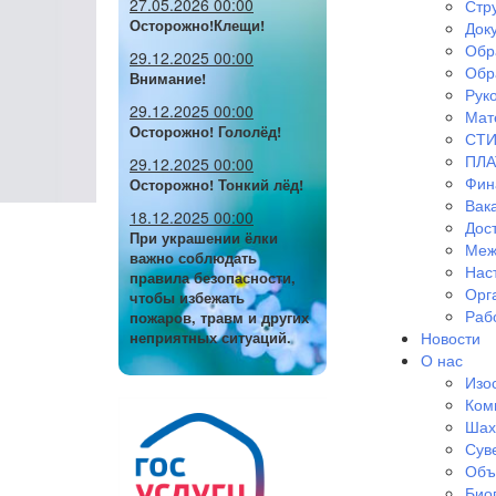
27.05.2026 00:00
Стр
Осторожно!Клещи!
Док
Обр
29.12.2025 00:00
Обр
Внимание!
Руко
29.12.2025 00:00
Мат
Осторожно! Гололёд!
СТИ
ПЛА
29.12.2025 00:00
Фин
Осторожно! Тонкий лёд!
Вак
18.12.2025 00:00
Дос
При украшении ёлки
Меж
важно соблюдать
Нас
правила безопасности,
Орг
чтобы избежать
Раб
пожаров, травм и других
Новости
неприятных ситуаций.
О нас
Изо
Ком
Шах
Сув
Объ
Био