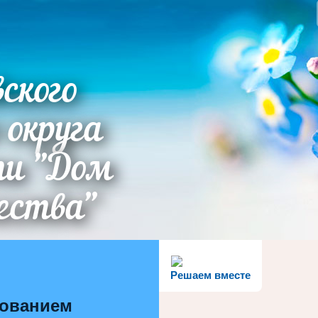
ского
 округа
ти "Дом
ества"
Решаем вместе
зованием