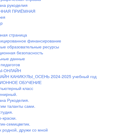
ана рукоделия
ННАЯ ПРИЁМНАЯ
рея
ор
ная страница
ицированное финансирование
ные образовательные ресурсы
ионная безопасность
ьные данные
педагогов
Ы-ОНЛАЙН
АЙН КАНИКУЛЫ_ОСЕНЬ 2024-2025 учебный год
ИОННОЕ ОБУЧЕНИЕ
пьютерный класс
енирный.
ана Рукоделия.
тим таланты сами.
студия.
-краски.
тик-семицветик.
к родной, дружи со мной