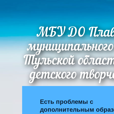
МБУ ДО Плав
муниципального
Тульской облас
детского творч
Есть проблемы с
дополнительным обра