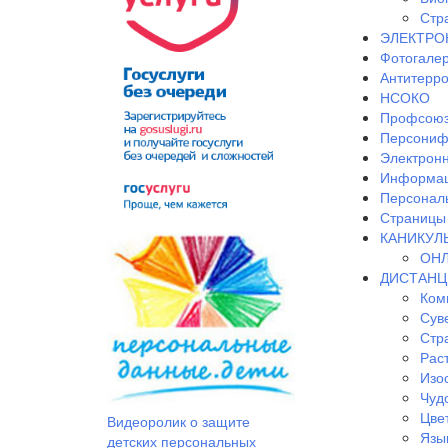
Стр
ЭЛЕКТРО
Фотогале
Антитерр
НСОКО
Профсоюз
Персониф
Электрон
Информац
Персонал
Страницы 
КАНИКУЛ
ОНЛ
ДИСТАНЦ
Ком
Сув
Стр
Рас
Изо
Чудо
Цве
Видеоролик о защите
Язы
детских персональных