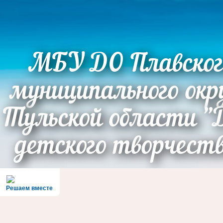
МБУ ДО Плавског
муниципального окр
Тульской области "
детского творчест
Решаем вместе