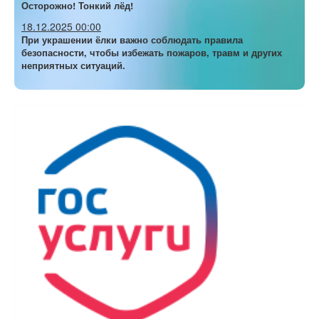
Осторожно! Тонкий лёд!
18.12.2025 00:00
При украшении ёлки важно соблюдать правила
безопасности, чтобы избежать пожаров, травм и других
неприятных ситуаций.