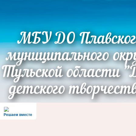
МБУ ДО Плавског
муниципального окр
Тульской области "
детского творчест
Решаем вместе