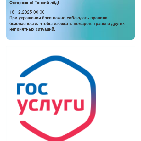
Осторожно! Тонкий лёд!
18.12.2025 00:00
При украшении ёлки важно соблюдать правила
безопасности, чтобы избежать пожаров, травм и других
неприятных ситуаций.