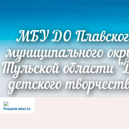
МБУ ДО Плавског
муниципального окр
Тульской области "
детского творчест
Решаем вместе