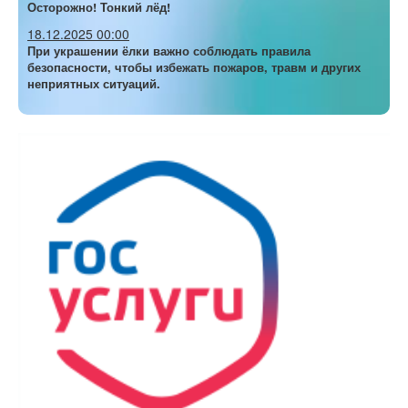
Осторожно! Тонкий лёд!
18.12.2025 00:00
При украшении ёлки важно соблюдать правила
безопасности, чтобы избежать пожаров, травм и других
неприятных ситуаций.