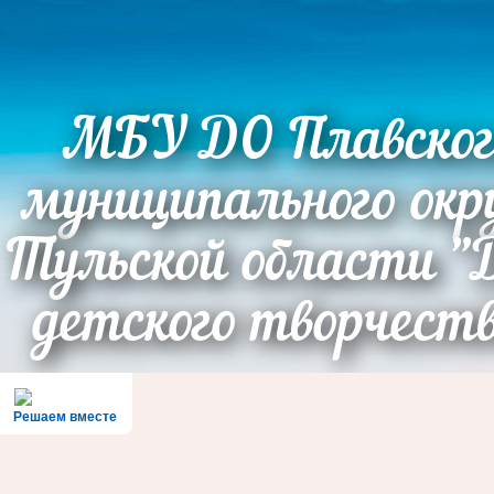
МБУ ДО Плавског
муниципального окр
Тульской области "
детского творчест
Решаем вместе