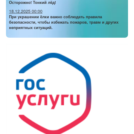
Осторожно! Тонкий лёд!
18.12.2025 00:00
При украшении ёлки важно соблюдать правила
безопасности, чтобы избежать пожаров, травм и других
неприятных ситуаций.