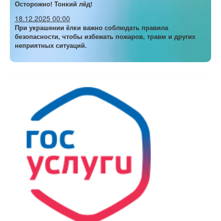
Осторожно! Тонкий лёд!
18.12.2025 00:00
При украшении ёлки важно соблюдать правила
безопасности, чтобы избежать пожаров, травм и других
неприятных ситуаций.