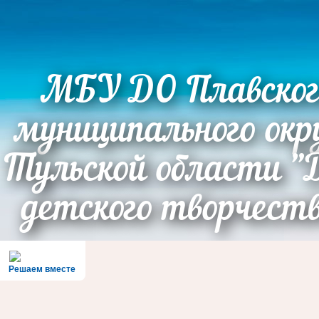
МБУ ДО Плавског
муниципального окр
Тульской области "
детского творчест
Решаем вместе