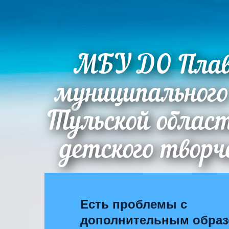
МБУ ДО Плав
муниципального
Тульской облас
детского творч
Есть проблемы с
дополнительным обра