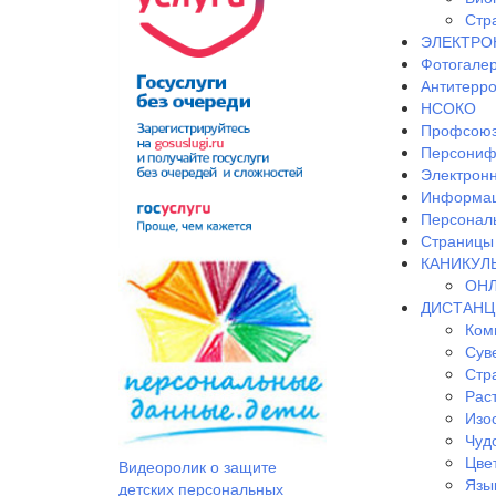
Стр
ЭЛЕКТРО
Фотогале
Антитерр
НСОКО
Профсоюз
Персониф
Электрон
Информац
Персонал
Страницы 
КАНИКУЛ
ОНЛ
ДИСТАНЦ
Ком
Сув
Стр
Рас
Изо
Чудо
Цве
Видеоролик о защите
Язы
детских персональных