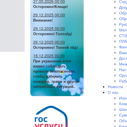
27.05.2026 00:00
Стр
Осторожно!Клещи!
Док
Обр
29.12.2025 00:00
Обр
Внимание!
Руко
29.12.2025 00:00
Мат
Осторожно! Гололёд!
СТИ
ПЛА
29.12.2025 00:00
Фин
Осторожно! Тонкий лёд!
Вак
18.12.2025 00:00
Дос
При украшении ёлки
Меж
важно соблюдать
Нас
правила безопасности,
Орг
чтобы избежать
Раб
пожаров, травм и других
Новости
неприятных ситуаций.
О нас
Изо
Ком
Шах
Сув
Объ
Био