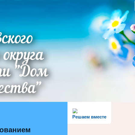
ского
 округа
ти "Дом
ества"
Решаем вместе
зованием