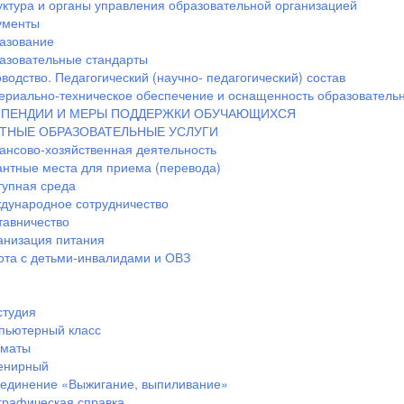
уктура и органы управления образовательной организацией
ументы
азование
азовательные стандарты
водство. Педагогический (научно- педагогический) состав
ериально-техническое обеспечение и оснащенность образовательн
ПЕНДИИ И МЕРЫ ПОДДЕРЖКИ ОБУЧАЮЩИХСЯ
ТНЫЕ ОБРАЗОВАТЕЛЬНЫЕ УСЛУГИ
ансово-хозяйственная деятельность
антные места для приема (перевода)
тупная среда
дународное сотрудничество
тавничество
анизация питания
ота с детьми-инвалидами и ОВЗ
студия
пьютерный класс
маты
енирный
единение «Выжигание, выпиливание»
графическая справка