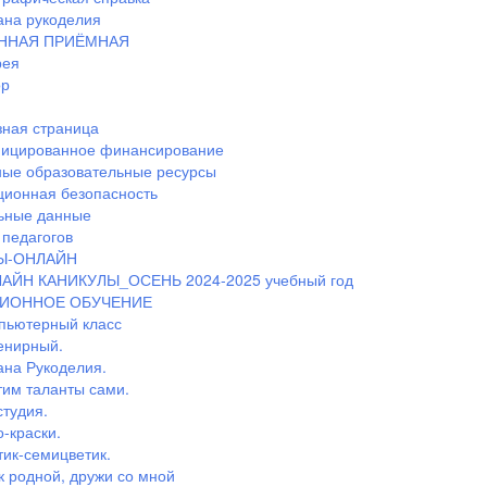
ана рукоделия
ННАЯ ПРИЁМНАЯ
рея
ор
ная страница
ицированное финансирование
ные образовательные ресурсы
ионная безопасность
ьные данные
педагогов
Ы-ОНЛАЙН
АЙН КАНИКУЛЫ_ОСЕНЬ 2024-2025 учебный год
ИОННОЕ ОБУЧЕНИЕ
пьютерный класс
енирный.
ана Рукоделия.
тим таланты сами.
студия.
-краски.
тик-семицветик.
к родной, дружи со мной