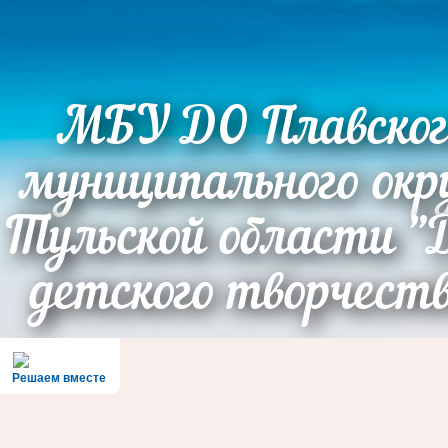
МБУ ДО Плавског
муниципального окр
Тульской области "
детского творчест
Решаем вместе