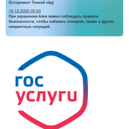
Осторожно! Тонкий лёд!
18.12.2025 00:00
При украшении ёлки важно соблюдать правила
безопасности, чтобы избежать пожаров, травм и других
неприятных ситуаций.