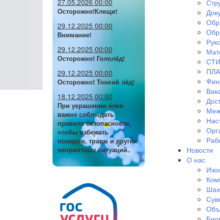
27.05.2026 00:00
Стр
Осторожно!Клещи!
Док
Обр
29.12.2025 00:00
Обр
Внимание!
Руко
29.12.2025 00:00
Мат
Осторожно! Гололёд!
СТИ
ПЛА
29.12.2025 00:00
Фин
Осторожно! Тонкий лёд!
Вак
18.12.2025 00:00
Дос
При украшении ёлки
Меж
важно соблюдать
Нас
правила безопасности,
Орг
чтобы избежать
Раб
пожаров, травм и других
Новости
неприятных ситуаций.
О нас
Изо
Ком
Шах
Сув
Объ
Био