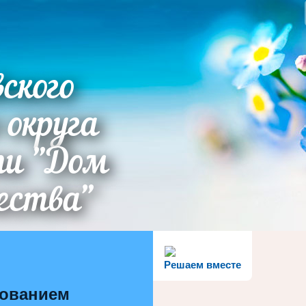
ского
 округа
ти "Дом
ества"
Решаем вместе
зованием