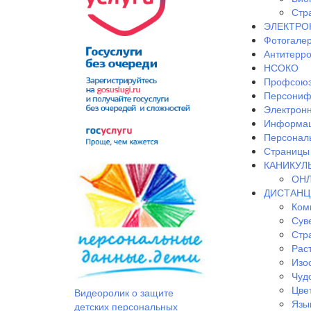
Стр
ЭЛЕКТРО
Фотогале
Антитерр
НСОКО
Профсоюз
Персониф
Электрон
Информац
Персонал
Страницы 
КАНИКУЛ
ОНЛ
ДИСТАНЦ
Ком
Сув
Стр
Рас
Изо
Чудо
Цве
Видеоролик о защите
Язы
детских персональных