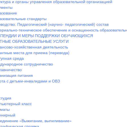
уктура и органы управления образовательной организацией
ументы
азование
азовательные стандарты
водство. Педагогический (научно- педагогический) состав
ериально-техническое обеспечение и оснащенность образовательн
ПЕНДИИ И МЕРЫ ПОДДЕРЖКИ ОБУЧАЮЩИХСЯ
ТНЫЕ ОБРАЗОВАТЕЛЬНЫЕ УСЛУГИ
ансово-хозяйственная деятельность
антные места для приема (перевода)
тупная среда
дународное сотрудничество
тавничество
анизация питания
ота с детьми-инвалидами и ОВЗ
студия
пьютерный класс
маты
енирный
единение «Выжигание, выпиливание»
графическая справка