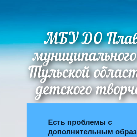
МБУ ДО Плав
муниципального
Тульской облас
детского творч
Есть проблемы с
дополнительным обра