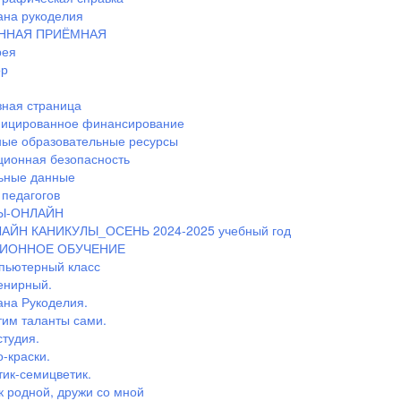
ана рукоделия
ННАЯ ПРИЁМНАЯ
рея
ор
ная страница
ицированное финансирование
ные образовательные ресурсы
ионная безопасность
ьные данные
педагогов
Ы-ОНЛАЙН
АЙН КАНИКУЛЫ_ОСЕНЬ 2024-2025 учебный год
ИОННОЕ ОБУЧЕНИЕ
пьютерный класс
енирный.
ана Рукоделия.
тим таланты сами.
студия.
-краски.
тик-семицветик.
к родной, дружи со мной