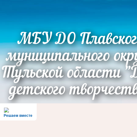
МБУ ДО Плавског
муниципального окр
Тульской области "
детского творчест
Решаем вместе