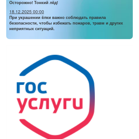
Осторожно! Тонкий лёд!
18.12.2025 00:00
При украшении ёлки важно соблюдать правила
безопасности, чтобы избежать пожаров, травм и других
неприятных ситуаций.