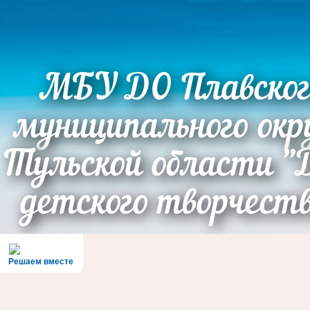
МБУ ДО Плавског
муниципального окр
Тульской области "
детского творчест
Решаем вместе