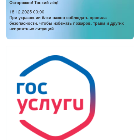
Осторожно! Тонкий лёд!
18.12.2025 00:00
При украшении ёлки важно соблюдать правила
безопасности, чтобы избежать пожаров, травм и других
неприятных ситуаций.