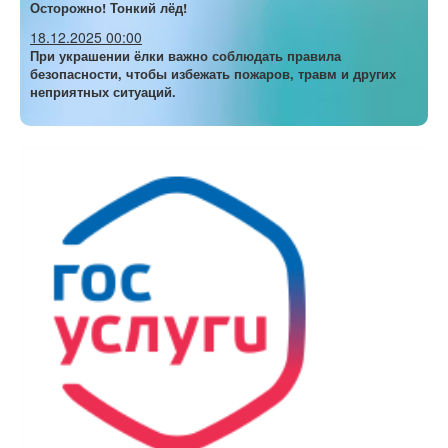
Осторожно! Тонкий лёд!
18.12.2025 00:00
При украшении ёлки важно соблюдать правила
безопасности, чтобы избежать пожаров, травм и других
неприятных ситуаций.