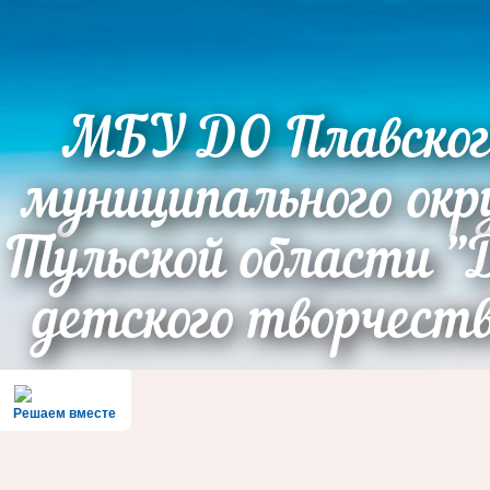
МБУ ДО Плавског
муниципального окр
Тульской области "
детского творчест
Решаем вместе