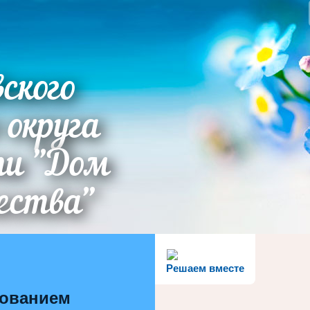
ского
 округа
ти "Дом
ества"
Решаем вместе
зованием