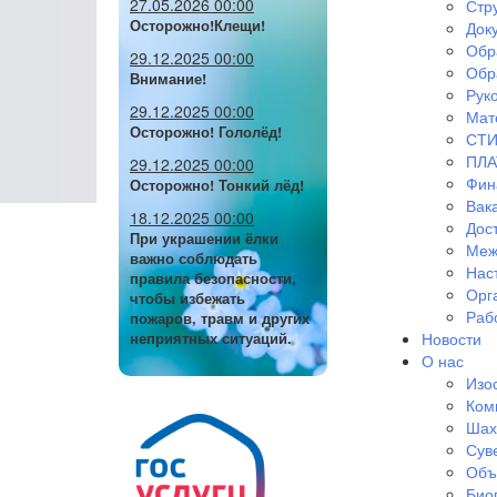
27.05.2026 00:00
Стр
Осторожно!Клещи!
Док
Обр
29.12.2025 00:00
Обр
Внимание!
Руко
29.12.2025 00:00
Мат
Осторожно! Гололёд!
СТИ
ПЛА
29.12.2025 00:00
Фин
Осторожно! Тонкий лёд!
Вак
18.12.2025 00:00
Дос
При украшении ёлки
Меж
важно соблюдать
Нас
правила безопасности,
Орг
чтобы избежать
Раб
пожаров, травм и других
Новости
неприятных ситуаций.
О нас
Изо
Ком
Шах
Сув
Объ
Био