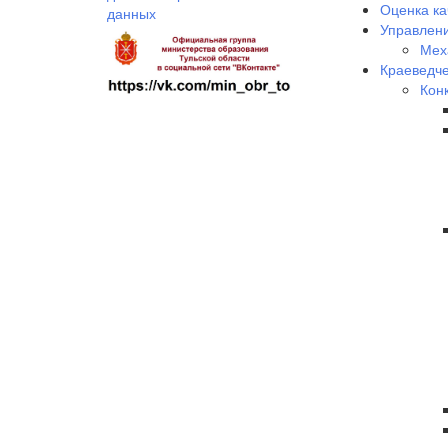
Оценка ка
данных
Управлени
Мех
Краеведче
Кон