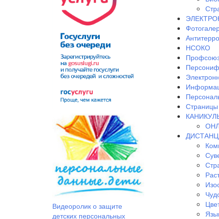
Стр
ЭЛЕКТРО
Фотогале
Антитерр
НСОКО
Профсоюз
Персониф
Электрон
Информац
Персонал
Страницы 
КАНИКУЛ
ОНЛ
ДИСТАНЦ
Ком
Сув
Стр
Рас
Изо
Чудо
Цве
Видеоролик о защите
Язы
детских персональных