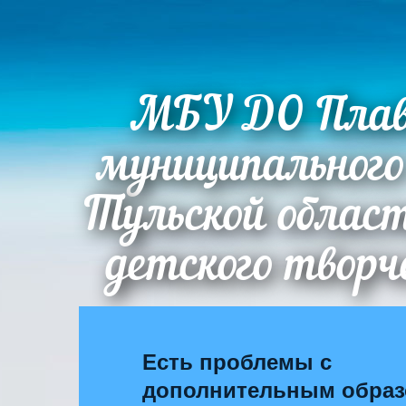
МБУ ДО Плав
муниципального
Тульской облас
детского творч
Есть проблемы с
дополнительным обра