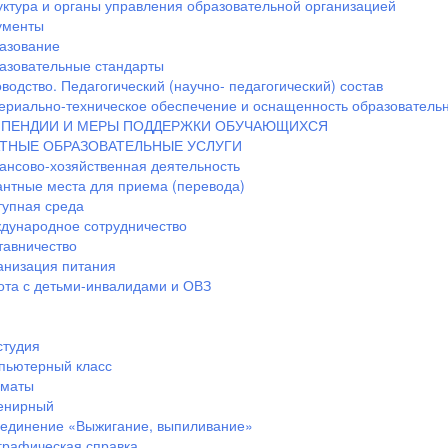
уктура и органы управления образовательной организацией
ументы
азование
азовательные стандарты
водство. Педагогический (научно- педагогический) состав
ериально-техническое обеспечение и оснащенность образовательн
ПЕНДИИ И МЕРЫ ПОДДЕРЖКИ ОБУЧАЮЩИХСЯ
ТНЫЕ ОБРАЗОВАТЕЛЬНЫЕ УСЛУГИ
ансово-хозяйственная деятельность
антные места для приема (перевода)
тупная среда
дународное сотрудничество
тавничество
анизация питания
ота с детьми-инвалидами и ОВЗ
студия
пьютерный класс
маты
енирный
единение «Выжигание, выпиливание»
графическая справка