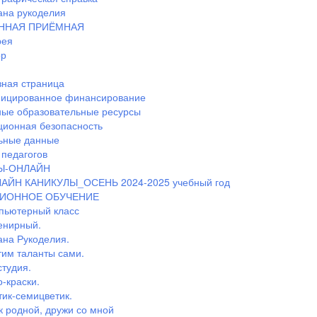
ана рукоделия
ННАЯ ПРИЁМНАЯ
рея
ор
ная страница
ицированное финансирование
ные образовательные ресурсы
ионная безопасность
ьные данные
педагогов
Ы-ОНЛАЙН
АЙН КАНИКУЛЫ_ОСЕНЬ 2024-2025 учебный год
ИОННОЕ ОБУЧЕНИЕ
пьютерный класс
енирный.
ана Рукоделия.
тим таланты сами.
студия.
-краски.
тик-семицветик.
к родной, дружи со мной