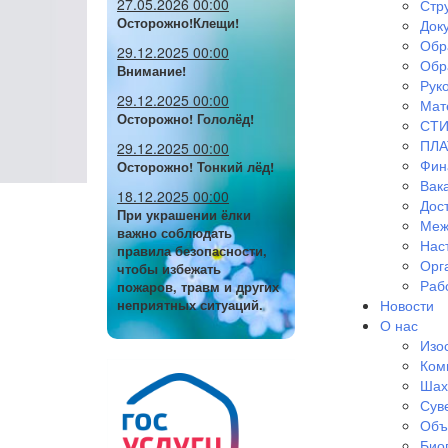
27.05.2026 00:00
Стр
Осторожно!Клещи!
Док
Обр
29.12.2025 00:00
Обр
Внимание!
Руко
29.12.2025 00:00
Мат
Осторожно! Гололёд!
СТИ
ПЛА
29.12.2025 00:00
Фин
Осторожно! Тонкий лёд!
Вак
18.12.2025 00:00
Дос
При украшении ёлки
Меж
важно соблюдать
Нас
правила безопасности,
Орг
чтобы избежать
Раб
пожаров, травм и других
Новости
неприятных ситуаций.
О нас
Изо
Ком
Шах
Сув
Объ
Био