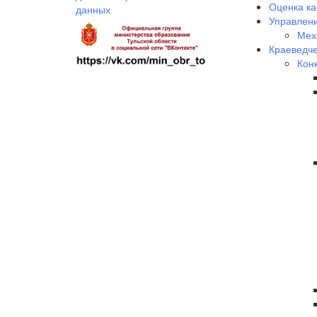
Оценка ка
данных
Управлени
Мех
Краеведче
Кон