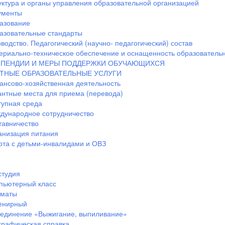
уктура и органы управления образовательной организацией
ументы
азование
азовательные стандарты
водство. Педагогический (научно- педагогический) состав
ериально-техническое обеспечение и оснащенность образовательн
ПЕНДИИ И МЕРЫ ПОДДЕРЖКИ ОБУЧАЮЩИХСЯ
ТНЫЕ ОБРАЗОВАТЕЛЬНЫЕ УСЛУГИ
ансово-хозяйственная деятельность
антные места для приема (перевода)
тупная среда
дународное сотрудничество
тавничество
анизация питания
ота с детьми-инвалидами и ОВЗ
студия
пьютерный класс
маты
енирный
единение «Выжигание, выпиливание»
графическая справка