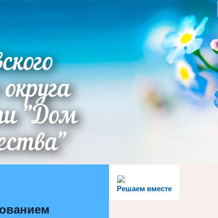
ского
 округа
ти "Дом
ества"
Решаем вместе
зованием