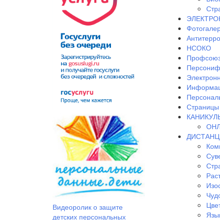
Стр
ЭЛЕКТРО
Фотогале
Антитерр
НСОКО
Профсоюз
Персониф
Электрон
Информац
Персонал
Страницы 
КАНИКУЛ
ОНЛ
ДИСТАНЦ
Ком
Сув
Стр
Рас
Изо
Чудо
Цве
Видеоролик о защите
Язы
детских персональных