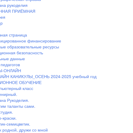
ана рукоделия
ННАЯ ПРИЁМНАЯ
рея
ор
ная страница
ицированное финансирование
ные образовательные ресурсы
ионная безопасность
ьные данные
педагогов
Ы-ОНЛАЙН
АЙН КАНИКУЛЫ_ОСЕНЬ 2024-2025 учебный год
ИОННОЕ ОБУЧЕНИЕ
пьютерный класс
енирный.
ана Рукоделия.
тим таланты сами.
студия.
-краски.
тик-семицветик.
к родной, дружи со мной