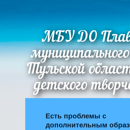
МБУ ДО Плав
муниципального
Тульской облас
детского творч
Есть проблемы с
дополнительным обра