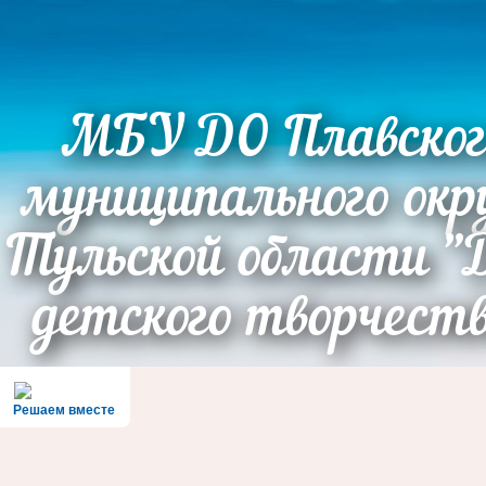
МБУ ДО Плавског
муниципального окр
Тульской области "
детского творчест
Решаем вместе