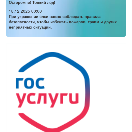
Осторожно! Тонкий лёд!
18.12.2025 00:00
При украшении ёлки важно соблюдать правила
безопасности, чтобы избежать пожаров, травм и других
неприятных ситуаций.