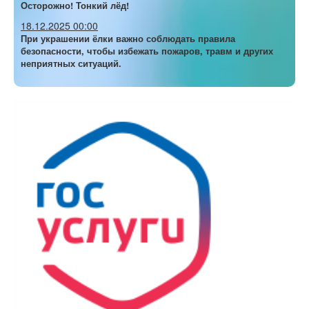
Осторожно! Тонкий лёд!
18.12.2025 00:00
При украшении ёлки важно соблюдать правила
безопасности, чтобы избежать пожаров, травм и других
неприятных ситуаций.