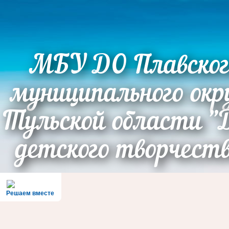
МБУ ДО Плавског
муниципального окр
Тульской области "
детского творчест
Решаем вместе