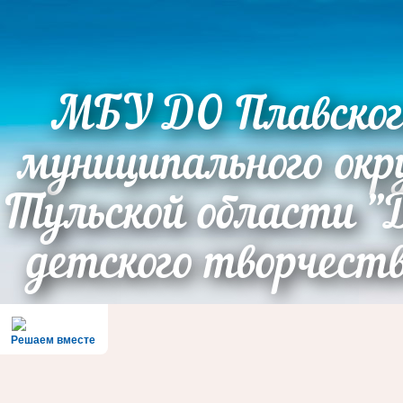
МБУ ДО Плавског
муниципального окр
Тульской области "
детского творчест
Решаем вместе