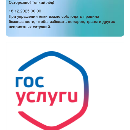
Осторожно! Тонкий лёд!
18.12.2025 00:00
При украшении ёлки важно соблюдать правила
безопасности, чтобы избежать пожаров, травм и других
неприятных ситуаций.