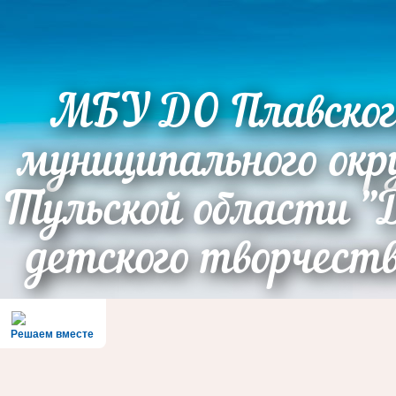
МБУ ДО Плавског
муниципального окр
Тульской области "
детского творчест
Решаем вместе