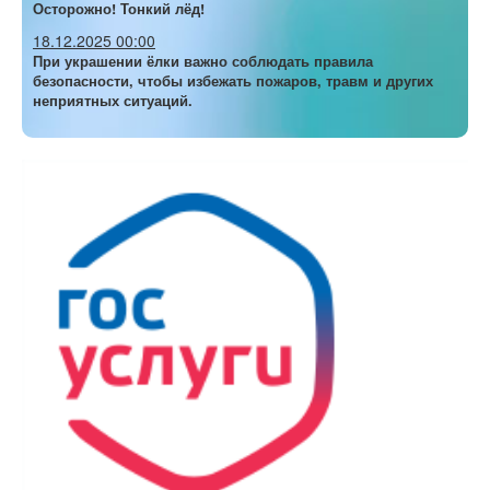
Осторожно! Тонкий лёд!
18.12.2025 00:00
При украшении ёлки важно соблюдать правила
безопасности, чтобы избежать пожаров, травм и других
неприятных ситуаций.