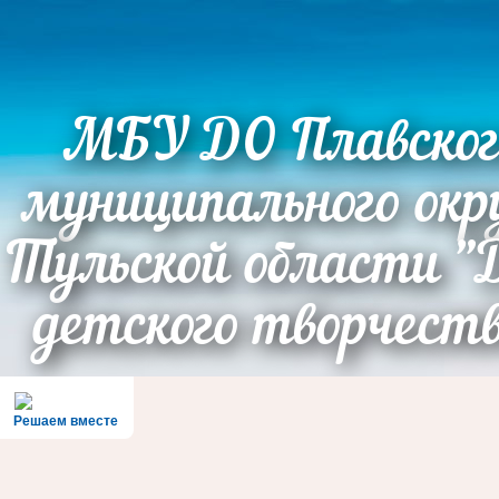
МБУ ДО Плавског
муниципального окр
Тульской области "
детского творчест
Решаем вместе