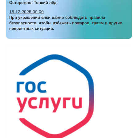
Осторожно! Тонкий лёд!
18.12.2025 00:00
При украшении ёлки важно соблюдать правила
безопасности, чтобы избежать пожаров, травм и других
неприятных ситуаций.